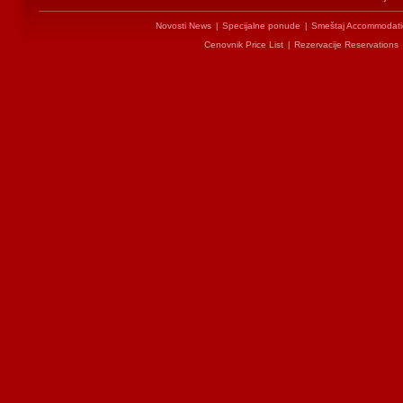
Novosti News
Specijalne ponude
Smeštaj Accommodati
|
|
Cenovnik Price List
Rezervacije Reservations
|