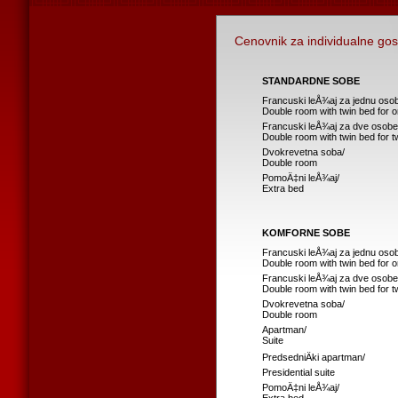
Cenovnik za individualne gos
STANDARDNE SOBE
Francuski leÅ¾aj za jednu oso
Double room with twin bed for 
Francuski leÅ¾aj za dve osobe
Double room with twin bed for 
Dvokrevetna soba/
Double room
PomoÄ‡ni leÅ¾aj/
Extra bed
KOMFORNE SOBE
Francuski leÅ¾aj za jednu oso
Double room with twin bed for 
Francuski leÅ¾aj za dve osobe
Double room with twin bed for 
Dvokrevetna soba/
Double room
Apartman/
Suite
PredsedniÄki apartman/
Presidential suite
PomoÄ‡ni leÅ¾aj/