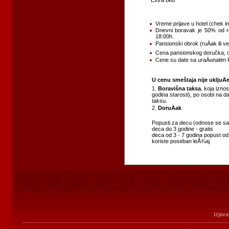
Extra bed
Vreme prijave u hotel (chek i
Dnevni boravak je 50% od r
18:00h.
Pansionski obrok (ruÄak ili 
Cena pansionskog doručka, d
Cene su date sa uraÄunatim
U cenu smeštaja nije ukljuÄ
1.
Boravišna taksa
, koja izno
godina starosti), po osobi na dan. 
taksu.
2.
DoruÄak
Popusti za decu (odnose se sam
deca do 3 godine - gratis
deca od 3 - 7 godina popust od 50
koriste poseban leÅ¾aj
Izjava