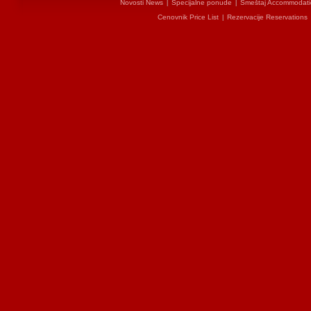
Novosti News
Specijalne ponude
Smeštaj Accommodati
|
|
Cenovnik Price List
Rezervacije Reservations
|